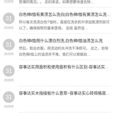
2026/5
受潮的情况。。 总的来说，如果想要快速去除…
白色棉t恤有黄渍怎么洗白|白色棉t恤有黄渍怎么洗掉
31
所以每次洗涤白色T恤时，直接在洗衣机中添加氧漂剂就可
2026/5
以了，确保按照剂量来使用。 总结 虽然说…
白色棉t恤用什么漂白剂洗,白色棉t恤油渍怎么洗
31
然后，取出衣服，用流动的水冲洗干净即可。 总之，去除
2026/5
白色棉t恤上的油渍并不难，我们可以根据自…
容事达实用面积和使用面积有什么区别-容事达实用小户型装修技巧有哪些
31
2026/5
容事达实木指接板什么意思~容事达实心砖规格是多少
31
2026/5