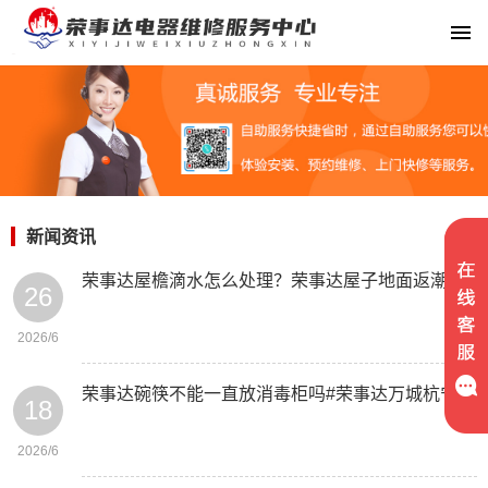
新闻资讯
荣事达屋檐滴水怎么处理？荣事达屋子地面返潮湿怎么办
26
2026/6
荣事达碗筷不能一直放消毒柜吗#荣事达万城杭宁府属于海宁吗
18
2026/6