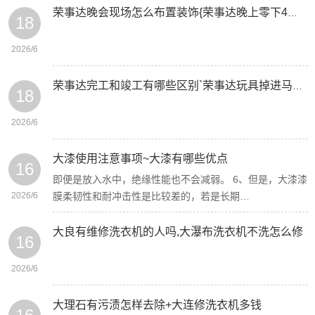
荣事达晚会现场怎么布置装饰{荣事达晚上零下4度能贴瓷砖吗
18
2026/6
荣事达完工和竣工有哪些区别`荣事达玩具掉进马桶堵了如何自己快速疏通
18
2026/6
大漆使用注意事项~大漆有哪些优点
16
即便是放入水中，绝缘性能也不会减弱。 6、但是，大漆漆
2026/6
膜柔韧性和耐冲击性是比较差的，若是长期…
大良有维修洗衣机的人吗,大瀑布洗衣机不洗怎么修
16
2026/6
大理石有污渍怎样去除+大连修洗衣机多钱