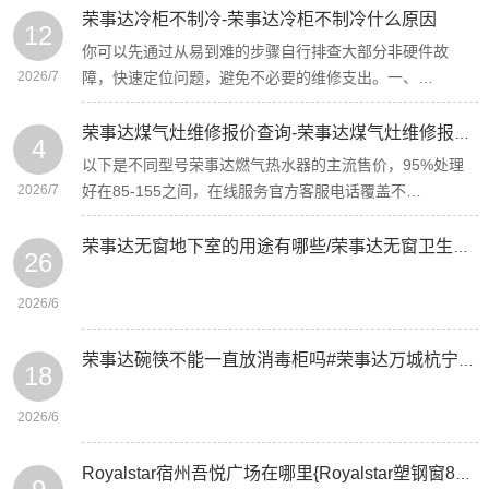
荣事达冷柜不制冷-荣事达冷柜不制冷什么原因
12
你可以先通过从易到难的步骤自行排查大部分非硬件故
2026/7
障，快速定位问题，避免不必要的维修支出。一、…
荣事达煤气灶维修报价查询-荣事达煤气灶维修报价查询是多少
4
以下是不同型号荣事达燃气热水器的主流售价，95%处理
2026/7
好在85-155之间，在线服务官方客服电话覆盖不…
荣事达无窗地下室的用途有哪些/荣事达无窗卫生间如何去臭
26
2026/6
荣事达碗筷不能一直放消毒柜吗#荣事达万城杭宁府属于海宁吗
18
2026/6
Royalstar宿州吾悦广场在哪里{Royalstar塑钢窗80和88怎么区分