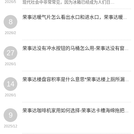
2026/5
现代社会中非常常见，因为冰箱已经成为人们日…
荣事达暖气片怎么看出水口和进水口，荣事达暖气片怎样清洗内部
8
2026/2
荣事达没有冲水按钮的马桶怎么用-荣事达没有窗户的卫生间怎么装修
27
2026/1
荣事达楼盘容积率是什么意思*荣事达楼上厕所漏水到楼下怎么处理
14
2026/1
荣事达咖啡机家用如何选择-荣事达卡槽海绵拖把头怎么卸下来
9
2025/12