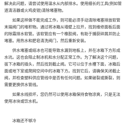
解决此问题，请尝试使用温水从内部排水。使用细长的工具(例如管
道清洁器或火鸡皮钳)清除堵塞物。
如果这样做不能完成工作，则可能必须手动清除堵塞排放软管
末端阀门的堆积物。通过将冰箱从墙壁上拉开，找到维修面板后面
的除霜排水软管。该软管应有一个橡胶阀，有助于捕获碎屑并防止
堵塞。用热水和肥皂清洗阀门，然后重新安装。
供水堵塞或结冰也可能导致水漏到地板上，并在冰箱下方形成
水坑。这也会阻止制冰机和水分配正常工作。为了解决这个问题，
拔下冰箱的插头，然后找到截止阀。它可以位于水槽下面，冰箱后
面或地下室或爬网空间中的冰箱下方。找到它后，请确保关闭截止
阀，并检查塑料供应管线中是否有任何问题。如果破裂或撕裂，则
需要更换供水管线。
如果水线损坏，您仍然可以使用冰箱保持食物凉爽，只是无法
使用冰块或饮水机。
冰箱还不够冷