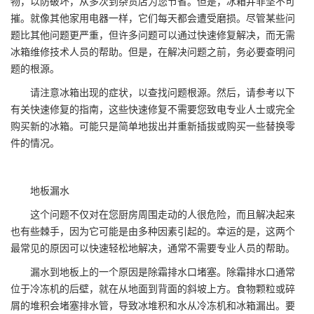
物，以防破坏，从多次到杂货店为您节省。但是，冰箱并非坚不可
摧。就像其他家用电器一样，它们每天都会遭受磨损。尽管某些问
题比其他问题更严重，但许多问题可以通过快速修复解决，而无需
冰箱维修技术人员的帮助。但是，在解决问题之前，务必要查明问
题的根源。
请注意冰箱出现的症状，以查找问题根源。然后，请参考以下
有关快速修复的指南，这些快速修复不需要您致电专业人士或完全
购买新的冰箱。可能只是简单地拔出并重新插拔或购买一些替换零
件的情况。
地板漏水
这个问题不仅对在您厨房周围走动的人很危险，而且解决起来
也有些棘手，因为它可能是由多种因素引起的。幸运的是，这两个
最常见的原因可以快速轻松地解决，通常不需要专业人员的帮助。
漏水到地板上的一个原因是除霜排水口堵塞。除霜排水口通常
位于冷冻机的后壁，就在从地面到背面的斜坡上方。食物颗粒或碎
屑的堆积会堵塞排水管，导致冰堆积和水从冷冻机和冰箱漏出。要