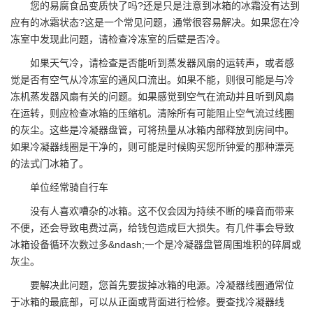
您的易腐食品变质快了吗?还是只是注意到冰箱的冰霜没有达到
应有的冰霜状态?这是一个常见问题，通常很容易解决。如果您在冷
冻室中发现此问题，请检查冷冻室的后壁是否冷。
如果天气冷，请检查是否能听到蒸发器风扇的运转声，或者感
觉是否有空气从冷冻室的通风口流出。如果不能，则很可能是与冷
冻机蒸发器风扇有关的问题。如果感觉到空气在流动并且听到风扇
在运转，则应检查冰箱的压缩机。清除所有可能阻止空气流过线圈
的灰尘。这些是冷凝器盘管，可将热量从冰箱内部释放到房间中。
如果冷凝器线圈是干净的，则可能是时候购买您所钟爱的那种漂亮
的法式门冰箱了。
单位经常骑自行车
没有人喜欢嘈杂的冰箱。这不仅会因为持续不断的噪音而带来
不便，还会导致电费过高，给钱包造成巨大损失。有几件事会导致
冰箱设备循环次数过多&ndash;一个是冷凝器盘管周围堆积的碎屑或
灰尘。
要解决此问题，您首先要拔掉冰箱的电源。冷凝器线圈通常位
于冰箱的最底部，可以从正面或背面进行检修。要查找冷凝器线