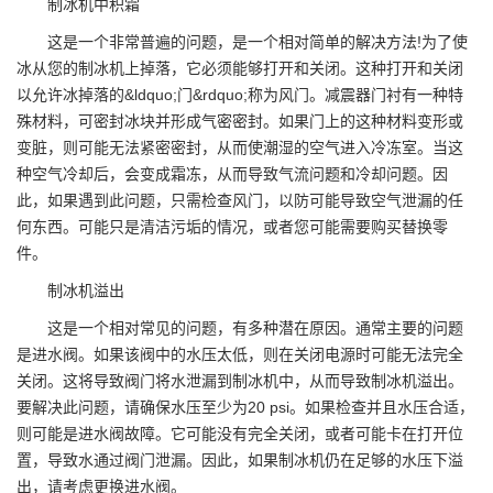
制冰机中积霜
这是一个非常普遍的问题，是一个相对简单的解决方法!为了使
冰从您的制冰机上掉落，它必须能够打开和关闭。这种打开和关闭
以允许冰掉落的&ldquo;门&rdquo;称为风门。减震器门衬有一种特
殊材料，可密封冰块并形成气密密封。如果门上的这种材料变形或
变脏，则可能无法紧密密封，从而使潮湿的空气进入冷冻室。当这
种空气冷却后，会变成霜冻，从而导致气流问题和冷却问题。因
此，如果遇到此问题，只需检查风门，以防可能导致空气泄漏的任
何东西。可能只是清洁污垢的情况，或者您可能需要购买替换零
件。
制冰机溢出
这是一个相对常见的问题，有多种潜在原因。通常主要的问题
是进水阀。如果该阀中的水压太低，则在关闭电源时可能无法完全
关闭。这将导致阀门将水泄漏到制冰机中，从而导致制冰机溢出。
要解决此问题，请确保水压至少为20 psi。如果检查并且水压合适，
则可能是进水阀故障。它可能没有完全关闭，或者可能卡在打开位
置，导致水通过阀门泄漏。因此，如果制冰机仍在足够的水压下溢
出，请考虑更换进水阀。